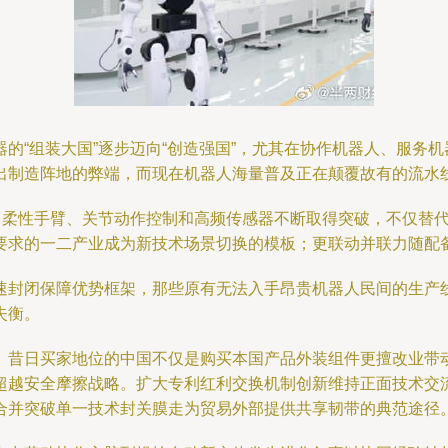
的“组装大国”逐步迈向“创造强国”，尤其在协作机器人、服务
出制造阵地的弊端，而现在机器人海量普及正在颠覆故有的流水
”。柔性手臂、关节动作控制和高频传感器不断取得突破，不仅替
要求的一二产业成为新技术场景切换的模板；更联动并联力随配
速封闭保障优势框架，那些原有无法入手昂贵机器人民间的生产
失衡。
。昔日买家地位的中国不仅是购买本国产品外装组件更擅改业带
超越安全摩擦战略。扩大专利红利交换机制创新维持正面技术交流
合并突破单一技术封关膜走为贸易外部提供共享韧带的典范途径