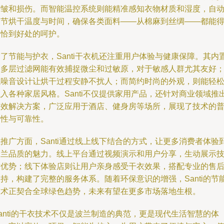
褶皱和损伤。而智能温控系统则能精准感知衣物材质和湿度，自
调节烘干温度与时间，确保各类面料——从棉麻到丝绸——都能
到恰到好处的呵护。
了节能与护衣，Santi干衣机还注重用户体验与健康保障。其内
的多层过滤网能有效捕捉微尘和过敏原，对于敏感人群尤其友好
低噪音设计让烘干过程安静不扰人；而简约时尚的外观，则能轻
入各种家居风格。Santi不仅提供家用产品，还针对商业领域推
高效解决方案，广泛应用于酒店、健身房等场所，展现了技术的
适性与可靠性。
推广方面，Santi通过线上线下结合的方式，让更多消费者体验
波兰品质的魅力。线上平台通过视频演示和用户分享，生动展示
术优势；线下体验店则让用户亲身感受干衣效果，搭配专业的售
持，构建了完整的服务体系。随着环保意识的增强，Santi的节
技术正契合全球绿色趋势，未来有望在更多市场落地生根。
anti的干衣技术不仅是波兰制造的典范，更是现代生活智慧的体