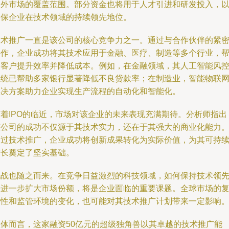
内外市场的覆盖范围。部分资金也将用于人才引进和研发投入，
确保企业在技术领域的持续领先地位。
技术推广一直是该公司的核心竞争力之一。通过与合作伙伴的紧
协作，企业成功将其技术应用于金融、医疗、制造等多个行业，
助客户提升效率并降低成本。例如，在金融领域，其人工智能风
系统已帮助多家银行显著降低不良贷款率；在制造业，智能物联
解决方案助力企业实现生产流程的自动化和智能化。
随着IPO的临近，市场对该企业的未来表现充满期待。分析师指出
该公司的成功不仅源于其技术实力，还在于其强大的商业化能力
通过技术推广，企业成功将创新成果转化为实际价值，为其可持
增长奠定了坚实基础。
挑战也随之而来。在竞争日益激烈的科技领域，如何保持技术领
并进一步扩大市场份额，将是企业面临的重要课题。全球市场的
杂性和监管环境的变化，也可能对其技术推广计划带来一定影响
总体而言，这家融资50亿元的超级独角兽以其卓越的技术推广能